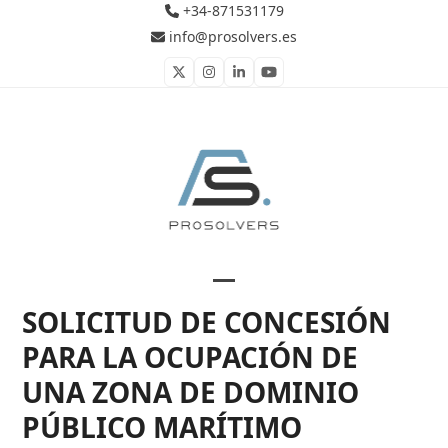
Skip
+34-871531179
to
info@prosolvers.es
content
Twitter
Instagram
LinkedIn
YouTube
Open
Close
SOLICITUD DE CONCESIÓN
mobile
mobile
PARA LA OCUPACIÓN DE
menu
menu
UNA ZONA DE DOMINIO
PÚBLICO MARÍTIMO