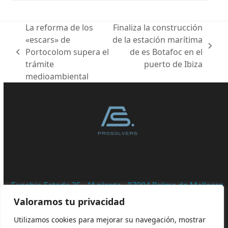
La reforma de los
Finaliza la construcción
«escars» de
de la estación marítima
next
Portocolom supera el
de es Botafoc en el
previous
post:
trámite
puerto de Ibiza
post:
medioambiental
Eusebio Estada 35 · 1ª planta · 07004 Palma de Mallorca
· 871 531 179 · ISLAS BALEARES · ESPAÑA
Valoramos tu privacidad
© PROSOLVERS [2022] – Derechos reservados / –
AVISO
Utilizamos cookies para mejorar su navegación, mostrar
LEGAL
–
POLÍTICA DE COOKIES
–
POLÍTICA DE