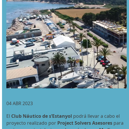
04 ABR 2023
El
Club Náutico de s’Estanyol
podrá llevar a cabo el
proyecto realizado por
Project Solvers Asesores
para