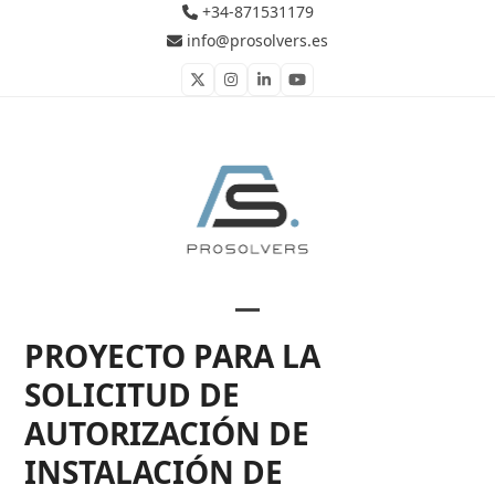
Skip
+34-871531179
to
info@prosolvers.es
content
Twitter
Instagram
LinkedIn
YouTube
Open
Close
PROYECTO PARA LA
mobile
mobile
SOLICITUD DE
menu
menu
AUTORIZACIÓN DE
INSTALACIÓN DE