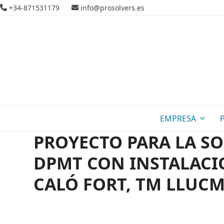
Skip
+34-871531179
info@prosolvers.es
to
content
EMPRESA
PROYECTO PARA LA SO
DPMT CON INSTALACIO
CALÓ FORT, TM LLUC