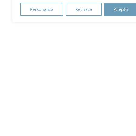
Personaliza
Rechaza
Acepto
PROYECTOS
PRO
SOL
PROYECTO PARA LA
AUT
SOLICITUD DE
INS
CONCESIÓN PARA