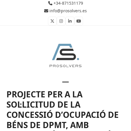
Skip
+34-871531179
to
info@prosolvers.es
content
Twitter
Instagram
LinkedIn
YouTube
Open
Close
PROJECTE PER A LA
mobile
mobile
SOL·LICITUD DE LA
menu
menu
CONCESSIÓ D’OCUPACIÓ DE
BÉNS DE DPMT, AMB