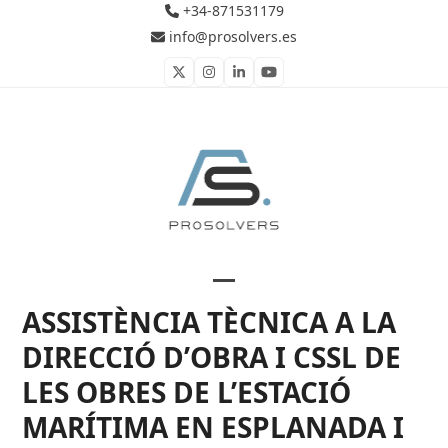
Skip
+34-871531179
to
info@prosolvers.es
content
Twitter
Instagram
LinkedIn
YouTube
Open
Close
ASSISTÈNCIA TÈCNICA A LA
mobile
mobile
DIRECCIÓ D’OBRA I CSSL DE
menu
menu
LES OBRES DE L’ESTACIÓ
MARÍTIMA EN ESPLANADA I